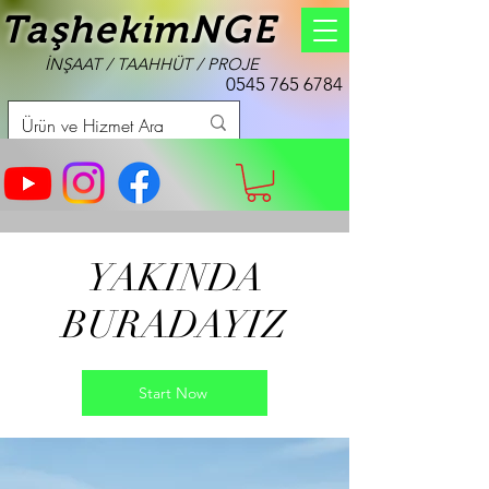
TaşhekimNGE
İNŞAAT / TAAHHÜT / PROJE
0545 765 6784
YAKINDA
BURADAYIZ
Start Now