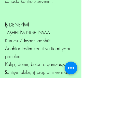
sahada kontrolü severim.
---
İŞ DENEYİMİ
TAŞHEKİM NGE İNŞAAT
Kurucu / İnşaat Taahhüt
Anahtar teslim konut ve ticari yapı
projeleri
Kalıp, demir, beton organizasyonu
Şantiye takibi, iş programı ve maliyet
kontrolü
Ruhsat, proje ve saha
koordinasyonu
NGE DESIGN – YAPI TASARIM